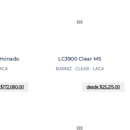
uminado
LC3900 Clear MS
LACA
BARNIZ - CLEAR - LACA
 $
172.080,00
desde $
25.215,00