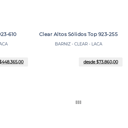
923-610
Clear Altos Sólidos Top 923-255
LACA
BARNIZ - CLEAR - LACA
$
448.365,00
desde $
73.860,00