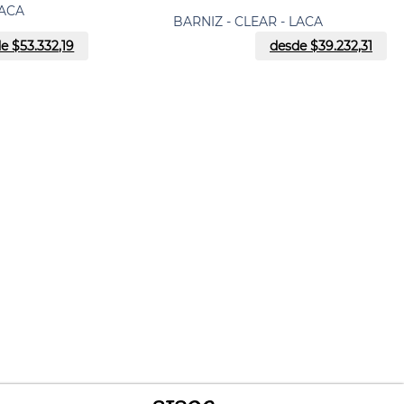
LACA
BARNIZ - CLEAR - LACA
e $
53.332,19
desde $
39.232,31