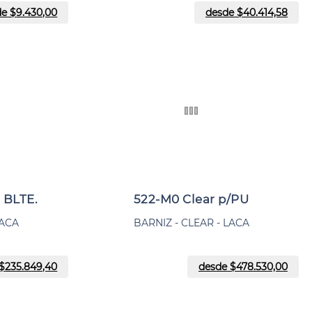
de $
9.430,00
desde $
40.414,58
 BLTE.
522-M0 Clear p/PU
LACA
BARNIZ - CLEAR - LACA
$
235.849,40
desde $
478.530,00