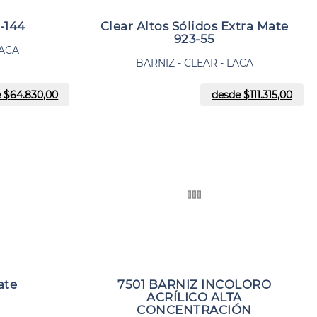
-144
Clear Altos Sólidos Extra Mate
923-55
LACA
BARNIZ - CLEAR - LACA
 $
64.830,00
desde $
111.315,00
ate
7501 BARNIZ INCOLORO
ACRÍLICO ALTA
CONCENTRACIÓN