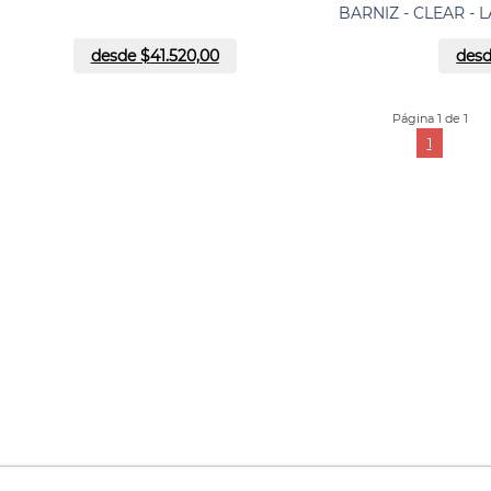
BARNIZ - CLEAR - 
desde $
41.520,00
desd
Página 1 de 1
1