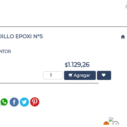
ILLO EPOXI N°5
INTOR
1.129,26
$
Agregar
1
2